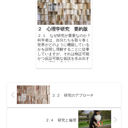
２ 心理学研究 要約版
２.１ なぜ研究が重要なのか？
科学者は、自分たちを取り巻く
世界がどのように機能している
かを説明し理解することに従事
していますが、それは検証可能
かつ反証可能な仮説を生み出す
ような理論を考え出すことによ
って実現されます。検証に耐え
られ...
２.２ 研究のアプローチ
２.４ 研究と倫理