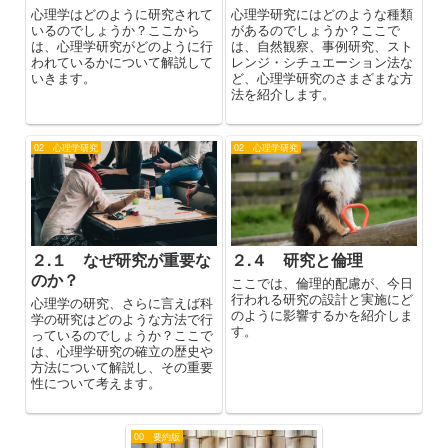
心理学はどのように研究されて
心理学研究にはどのような種類
いるのでしょうか？ここから
があるのでしょうか？ここで
は、心理学研究がどのように行
は、自然観察、事例研究、スト
われているかについて解説して
レンジ・シチュエーション法な
いきます。
ど、心理学研究のさまざまな方
法を紹介します。
02 心理学研究
02 心理学研究
２.１ なぜ研究が重要な
２.４ 研究と倫理
のか？
ここでは、倫理的配慮が、今日
行われる研究の設計と実施にど
心理学の研究、さらに言えば科
のように影響するかを紹介しま
学の研究はどのような方法で行
す。
っているのでしょうか？ここで
は、心理学研究の確立の歴史や
方法について解説し、その重要
性について考えます。
00 要約版