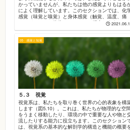
かっていませんが、私たちは他の感覚よりもはる
によく理解しています。このセクションでは、化
感覚（味覚と嗅覚）と身体感覚（触覚、温度、痛
み、バランス、体位）についてご紹介します。
2021.06.
05 感覚と知覚
５.３ 視覚
視覚系は、私たちを取り巻く世界の心的表象を構
します（図5.10）。これは、私たちが物理的な空
をうまく移動したり、環境の中で重要な人や物と
流したりする能力に役立ちます。このセクション
は、視覚系の基本的な解剖学的構造と機能の概要