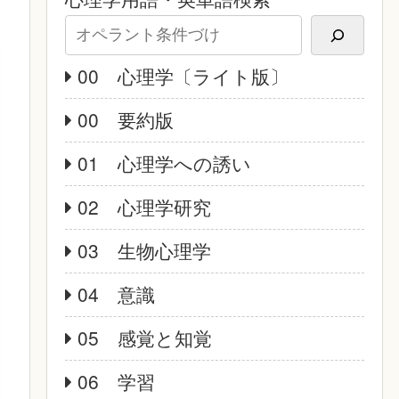
00 心理学〔ライト版〕
00 要約版
01 心理学への誘い
02 心理学研究
03 生物心理学
04 意識
05 感覚と知覚
06 学習