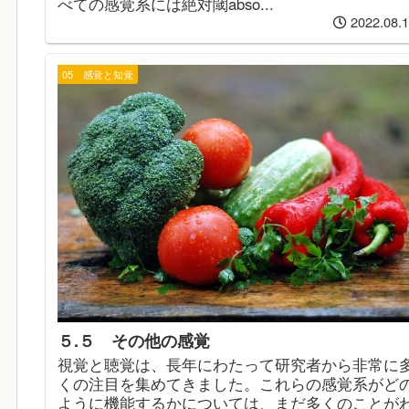
べての感覚系には絶対閾abso...
2022.08.
05 感覚と知覚
５.５ その他の感覚
視覚と聴覚は、長年にわたって研究者から非常に
くの注目を集めてきました。これらの感覚系がど
ように機能するかについては、まだ多くのことが