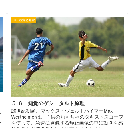
05 感覚と知覚
５.６ 知覚のゲシュタルト原理
20世紀初頭、マックス・ヴェルトハイマーMax
て
Wertheimerは、子供のおもちゃのタキストスコープ
を使って、急速に点滅する静止画像の中に動きを感
す