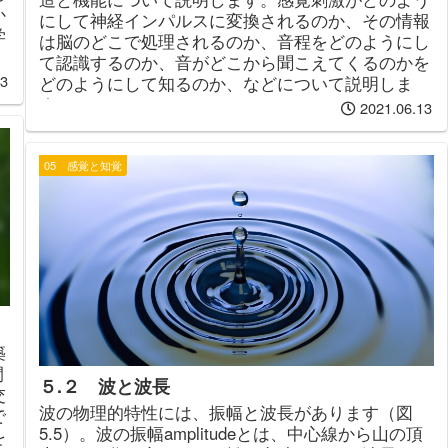
か
にして神経インパルスに変換されるのか、その情報
学
は脳のどこで処理されるのか、音程をどのようにし
て認識するのか、音がどこから聞こえてくるのかを
13
どのようにして知るのか、などについて説明しま
す。
2021.06.13
05 感覚と知覚
築
間
５.２ 波と波長
交
波の物理的特性には、振幅と波長があります（図
で
5.5）。波の振幅amplitudeとは、中心線から山の頂
を