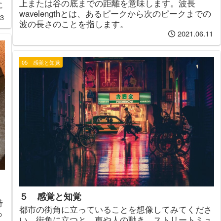
上または谷の底までの距離を意味します。波長
に
wavelengthとは、あるピークから次のピークまでの
13
波の長さのことを指します。
2021.06.11
05 感覚と知覚
５ 感覚と知覚
特
都市の街角に立っていることを想像してみてくださ
っ
い。街角に立つと、車や人の動き、ストリートミュ