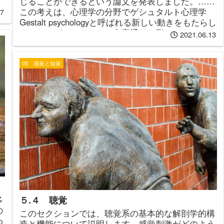
じることができるという論文を発表しました。……
この考えは、心理学の分野でゲシュタルト心理学
17
Gestalt psychologyと呼ばれる新しい動きをもたらし
ました。ゲシュタルトは文字通り、形やパターンを
2021.06.13
意味しますが、「全体は部分の総和とは異なる」と
いう考えを反映しています。
05 感覚と知覚
５.４ 聴覚
多
の
このセクションでは、聴覚系の基本的な解剖学的構
わ
造と機能について説明します。感覚刺激がどのよう