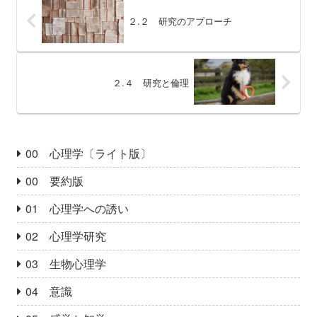
２.２ 研究のアプローチ
２.４ 研究と倫理
00 心理学〔ライト版〕
00 要約版
01 心理学への誘い
02 心理学研究
03 生物心理学
04 意識