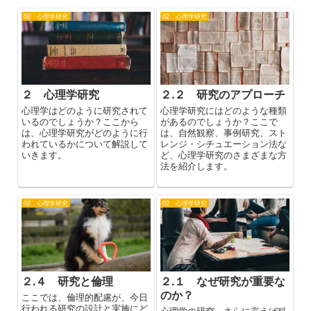
02 心理学研究
02 心理学研究
２ 心理学研究
２.２ 研究のアプローチ
心理学はどのように研究されて
心理学研究にはどのような種類
いるのでしょうか？ここから
があるのでしょうか？ここで
は、心理学研究がどのように行
は、自然観察、事例研究、スト
われているかについて解説して
レンジ・シチュエーション法な
いきます。
ど、心理学研究のさまざまな方
法を紹介します。
02 心理学研究
02 心理学研究
２.４ 研究と倫理
２.１ なぜ研究が重要な
のか？
ここでは、倫理的配慮が、今日
行われる研究の設計と実施にど
心理学の研究、さらに言えば科