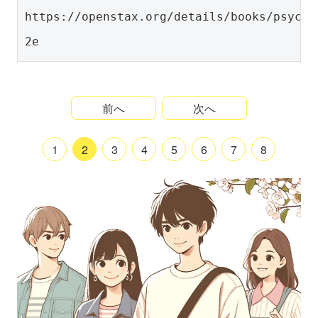
https://openstax.org/details/books/psycho
2e
前へ
次へ
1
2
3
4
5
6
7
8