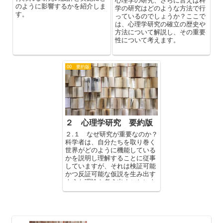
のように影響するかを紹介しま
学の研究はどのような方法で行
す。
っているのでしょうか？ここで
は、心理学研究の確立の歴史や
方法について解説し、その重要
性について考えます。
00 要約版
２ 心理学研究 要約版
２.１ なぜ研究が重要なのか？
科学者は、自分たちを取り巻く
世界がどのように機能している
かを説明し理解することに従事
していますが、それは検証可能
かつ反証可能な仮説を生み出す
ような理論を考え出すことによ
って実現されます。検証に耐え
られ...