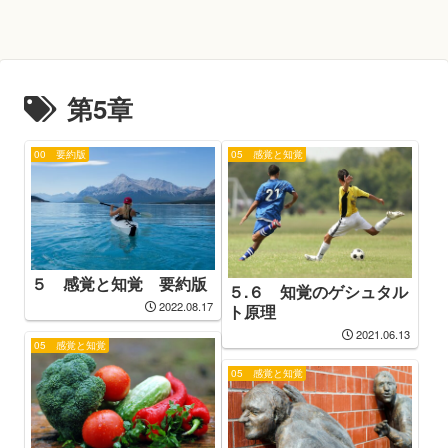
第5章
00 要約版
05 感覚と知覚
５ 感覚と知覚 要約版
５.６ 知覚のゲシュタル
2022.08.17
ト原理
2021.06.13
05 感覚と知覚
05 感覚と知覚