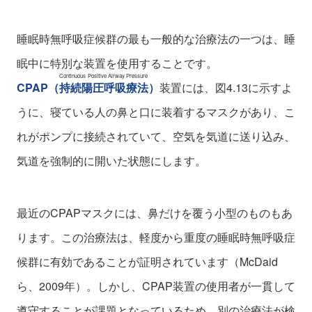
睡眠時無呼吸症候群の最も一般的な治療法の一つは、睡
眠中に特別な装置を使用することです。
Continuous Positive Airway Pressure
CPAP
（
持続陽圧呼吸療法
）
装置には、図4.13に示すよ
うに、寝ている人の鼻と口に装着するマスクがあり、こ
れがポンプに接続されていて、空気を気道に送り込み、
気道を強制的に開いた状態にします。
最近のCPAPマスクには、鼻だけを覆う小型のものもあ
ります。この治療法は、軽度から重度の睡眠時無呼吸症
候群に有効であることが証明されています（McDaid
ら、2009年）。しかし、CPAP装置の使用者が一貫して
遵守することが課題となっているため、別の治療法が検