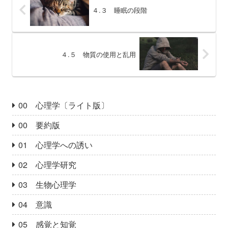
４.３ 睡眠の段階
４.５ 物質の使用と乱用
00 心理学〔ライト版〕
00 要約版
01 心理学への誘い
02 心理学研究
03 生物心理学
04 意識
05 感覚と知覚