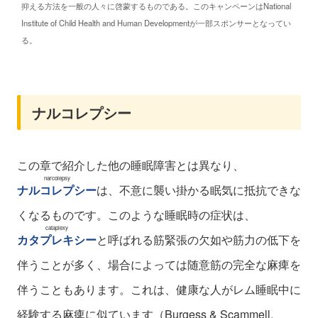
抑える方法を一般の人々に啓蒙するものである。このキャンペーンはNational
Institute of Child Health and Human Developmentが一部スポンサーとなってい
る。
ナルコレプシー
この章で紹介した他の睡眠障害とは異なり、
narcolepsy
ナルコレプシー
は、不意に襲い掛かる眠気に抵抗できな
くなるものです。このような睡眠時の症状は、
cataplexy
カタプレキシー
と呼ばれる筋緊張の欠如や筋力の低下を
伴うことが多く、場合によっては随意筋の完全な麻痺を
伴うこともあります。これは、健康な人がレム睡眠中に
経験する麻痺に似ています（Burgess & Scammell,