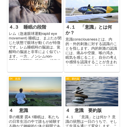
４.３ 睡眠の段階
４.１ 「意識」とは何
か？
レム（急速眼球運動rapid eye
movement) 睡眠は、まぶたが閉
意識consciousnessとは、内
じた状態で眼球が動くのが特徴
的・外的刺激に対する認識のこ
です。レム睡眠時の脳波は、覚
とを指します。内的刺激の認識
醒時の脳波と非常によく似てい
には、痛みや空腹、喉の渇き、
ます。一方、ノンレムnon-
眠気を感じること、自分の考え
REM（NREM）睡眠は、特徴的
や感情を認識することが含まれ
な脳波のパターンによって互い
ます。外的刺激に対する認識に
に区別され、3つの段階に細分
は、太陽の光を見たり、部屋の
化されます。睡眠の最初の3段
暖かさを感じたり、友人の声を
階はノンレム睡眠であり、最後
04 意識
00 要約版
聞いたりする経験が含まれま
の4段階目がレム睡眠です。こ
す。
こでは、それぞれの睡眠段階
と、それに伴う脳波の活動パタ
ーンについて説明します。
４ 意識
４ 意識 要約版
章の概要 図4.1睡眠は、私たち
４.１ 「意識」とは何か？ 意
の日常生活の中で誰もが経験す
識の状態は一日のうちで、そし
る静かで神秘的な休止時間であ
て生涯を通じて変化します。こ