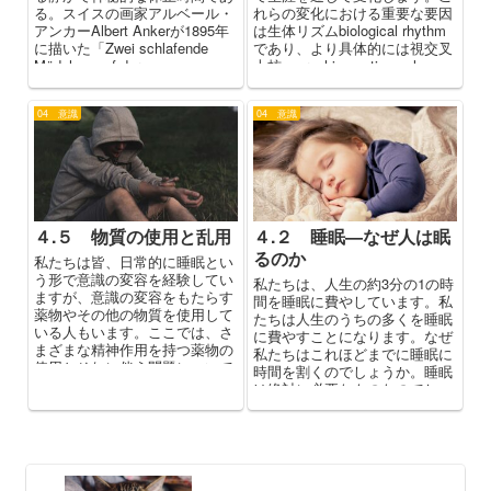
る。スイスの画家アルベール・
れらの変化における重要な要因
アンカーAlbert Ankerが1895年
は生体リズムbiological rhythm
に描いた「Zwei schlafende
であり、より具体的には視交叉
Mädchen auf der...
上核suprachiasmatic nucl...
04 意識
04 意識
４.５ 物質の使用と乱用
４.２ 睡眠—なぜ人は眠
るのか
私たちは皆、日常的に睡眠とい
う形で意識の変容を経験してい
私たちは、人生の約3分の1の時
ますが、意識の変容をもたらす
間を睡眠に費やしています。私
薬物やその他の物質を使用して
たちは人生のうちの多くを睡眠
いる人もいます。ここでは、さ
に費やすことになります。なぜ
まざまな精神作用を持つ薬物の
私たちはこれほどまでに睡眠に
使用とそれに伴う問題について
時間を割くのでしょうか。睡眠
紹介します。続いて、現在よく
は絶対に必要なものなのでしょ
使われている有名な薬物の効果
うか？ここでは、これらの疑問
について簡単に説明します。
について考え、なぜ人は眠るの
かについてのさまざまな説明に
ついて探ります。