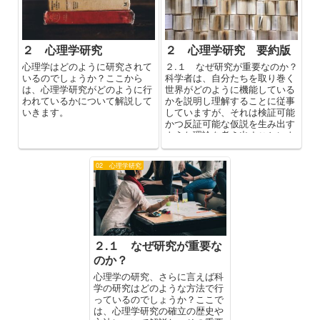
２ 心理学研究
２ 心理学研究 要約版
心理学はどのように研究されて
２.１ なぜ研究が重要なのか？
いるのでしょうか？ここから
科学者は、自分たちを取り巻く
は、心理学研究がどのように行
世界がどのように機能している
われているかについて解説して
かを説明し理解することに従事
いきます。
していますが、それは検証可能
かつ反証可能な仮説を生み出す
ような理論を考え出すことによ
って実現されます。検証に耐え
られ...
02 心理学研究
２.１ なぜ研究が重要な
のか？
心理学の研究、さらに言えば科
学の研究はどのような方法で行
っているのでしょうか？ここで
は、心理学研究の確立の歴史や