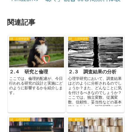
関連記事
02 心理学研究
02 心理学研究
２.４ 研究と倫理
２.３ 調査結果の分析
ここでは、倫理的配慮が、今日
心理学研究において、調査結果
行われる研究の設計と実施にど
はどのように分析されるのでし
のように影響するかを紹介しま
ょうか？また、どんなことに気
す。
を付けるべきなのでしょうか？
ここでは、独立変数、従属変
数、信頼性、妥当性などの基本
的なことから、錯誤相関やプラ
シーボ効果など、研究において
注意すべきことまで解説しま
02 心理学研究
00 要約版
す。