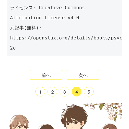
ライセンス: Creative Commons 
Attribution License v4.0
元記事(無料): 
https://openstax.org/details/books/psycho
2e
前へ
次へ
1
2
3
4
5