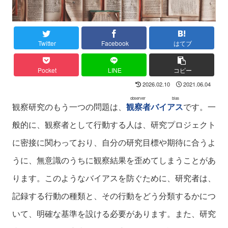
Twitter
Facebook
はてブ
Pocket
LINE
コピー
2026.02.10
2021.06.04
observer bias
観察研究のもう一つの問題は、
観察者バイアス
です。一
般的に、観察者として行動する人は、研究プロジェクト
に密接に関わっており、自分の研究目標や期待に合うよ
うに、無意識のうちに観察結果を歪めてしまうことがあ
ります。このようなバイアスを防ぐために、研究者は、
記録する行動の種類と、その行動をどう分類するかにつ
いて、明確な基準を設ける必要があります。また、研究