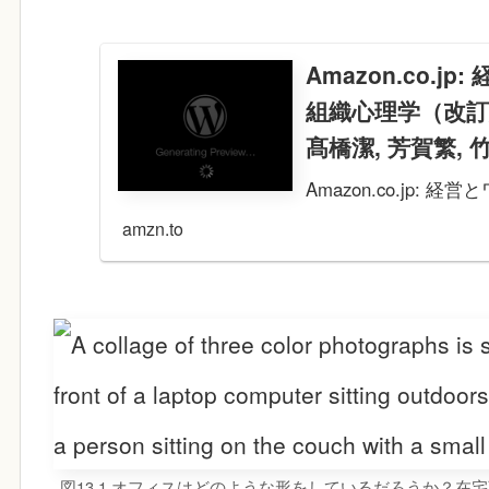
Amazon.co.
組織心理学（改訂版）
髙橋潔, 芳賀繁, 竹村
Amazon.co.jp
版） (有斐閣アルマ) e
amzn.to
Japanese Books
図13.1 オフィスはどのような形をしているだろうか？