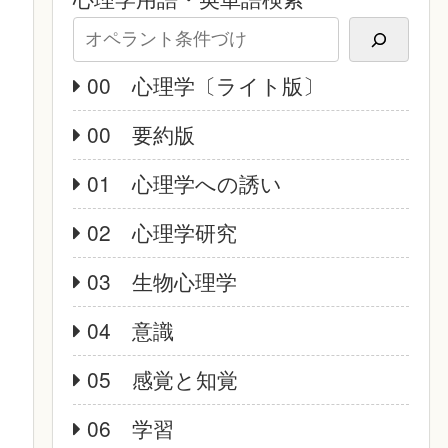
00 心理学〔ライト版〕
00 要約版
01 心理学への誘い
02 心理学研究
03 生物心理学
04 意識
05 感覚と知覚
06 学習