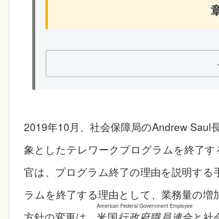
2019年10月、社会保障局のAndrew Sa
象としたテレワークプログラムを終了するこ
官は、プログラム終了の理由を説明する
ラムを終了する理由として、業務量の増
American Federal Government Employee
方針の変更は、
米国
行政府職員連合
と社