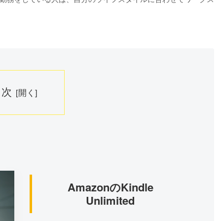
目次
AmazonのKindle
Unlimited