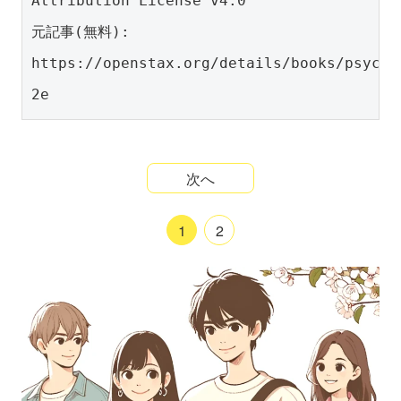
Attribution License v4.0
元記事(無料): 
https://openstax.org/details/books/psycho
2e
次へ
1
2