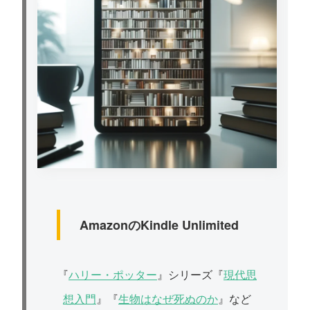
AmazonのKindle Unlimited
『
ハリー・ポッター
』シリーズ『
現代思
想入門
』『
生物はなぜ死ぬのか
』など