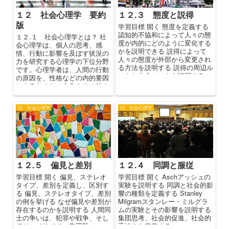
１２ 社会心理学 要約
１２.３ 態度と説得
版
学習目標 開く 態度を定義する
認知的不協和によって人々の態
１２.１ 社会心理学とは？ 社
度が内的にどのように変化する
会心理学は、個人の思考、感
かを説明できる 説得によって
情、行動に影響を及ぼす状況の
人々の態度が外部から変更され
力を研究する心理学の下位分野
る方法を説明する 説得の周辺ル
です。心理学者は、人間の行動
ートと中心ルートを説明する...
の原因を、性格などの内的要因
によるものと、文化やその他の
社会的影響などの外的要因によ
るものと...
12 社会心理学
12 社会心理学
１２.５ 偏見と差別
１２.４ 同調と服従
学習目標 開く 偏見、ステレオ
学習目標 開く Aschアッシュの
タイプ、差別を定義し、区別す
実験を説明する 同調と社会的影
る 偏見、ステレオタイプ、差別
響の種類を定義する Stanley
の例を挙げる なぜ偏見や差別が
Milgramスタンレー・ミルグラ
存在するのかを説明する 人間同
ムの実験とその影響を説明する
士の争いは、犯罪や戦争、そし
集団思考、社会的促進、社会的
てジェノサイド（集団殺...
手抜きを定義する ...