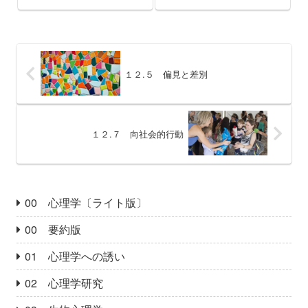
１２.５ 偏見と差別
１２.７ 向社会的行動
00 心理学〔ライト版〕
00 要約版
01 心理学への誘い
02 心理学研究