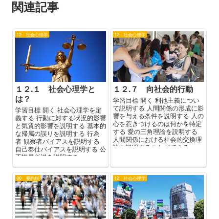
関連記事
12 社会心理学
12 社会心理学
１２.１ 社会心理学と
１２.７ 向社会的行動
は？
学習目標 開く 利他主義につい
て説明する 人間関係の形成に影
学習目標 開く 社会心理学を定
響を与える条件を説明する 人の
義する 行動に対する状況的影響
心を惹きつけるのは何かを特定
と気質的影響を説明する 基本的
する 愛の三角理論を説明する
な帰属の誤りを説明する 行為
人間関係における社会的交換理
者-観察者バイアスを説明する
論を説明することができる ...
自己奉仕バイアスを説明する 公
正世界仮説を説明する ...
00 要約版
12 社会心理学